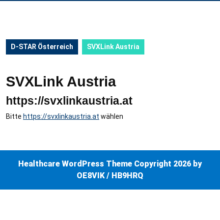
D-STAR Österreich
SVXLink Austria
SVXLink Austria
https://svxlinkaustria.at
Bitte
https://svxlinkaustria.at
wählen
Healthcare WordPress Theme
Copyright 2026 by
OE8VIK / HB9HRQ
Back
To
Top